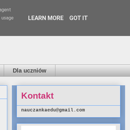
-agent
LEARN MORE
GOT IT
e usage
Dla uczniów
Kontakt
nauczankaedu@gmail.com