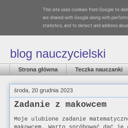
This site uses cookies from Google to deliv
Nauczank
are shared with Google along with perform
statistics, and to detect and address abus
blog nauczycielski
Strona główna
Teczka nauczanki
środa, 20 grudnia 2023
Zadanie z makowcem
Moje ulubione zadanie matematyczn
makowcem. Warto spróbować dać je