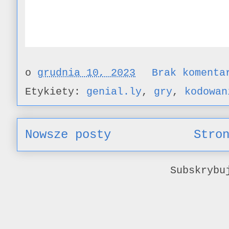
o
grudnia 10, 2023
Brak koment
Etykiety:
genial.ly
,
gry
,
kodowan
Nowsze posty
Stro
Subskryb