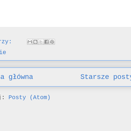
arzy:
ie
na główna
Starsze post
uj:
Posty (Atom)