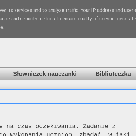
er its services and to analyze traffic. Your IP address and user
a
ance and security metrics to ensure quality of service, generat
e.
Słowniczek nauczanki
Biblioteczka
e na czas oczekiwania. Zadanie z
 do wykonania uczniom zbadać, w jaki