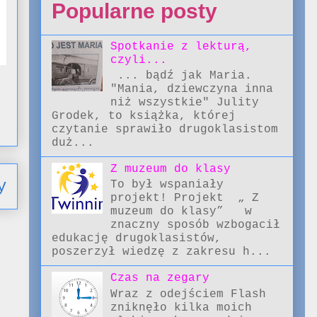
Popularne posty
Spotkanie z lekturą,
czyli...
... bądź jak Maria.
"Mania, dziewczyna inna
niż wszystkie" Julity
Grodek, to książka, której
czytanie sprawiło drugoklasistom
duż...
Z muzeum do klasy
y
To był wspaniały
projekt! Projekt „ Z
muzeum do klasy” w
znaczny sposób wzbogacił
edukację drugoklasistów,
poszerzył wiedzę z zakresu h...
Czas na zegary
Wraz z odejściem Flash
zniknęło kilka moich