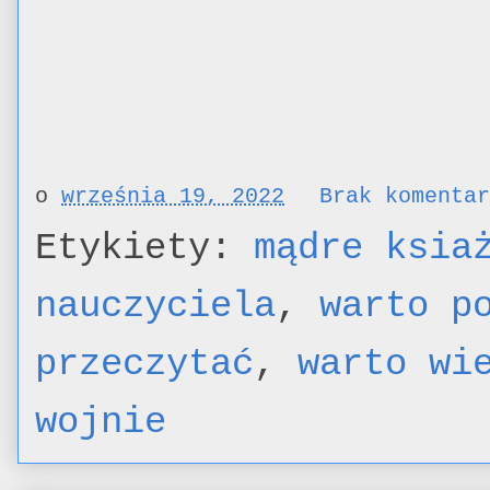
o
września 19, 2022
Brak komenta
Etykiety:
mądre ksia
nauczyciela
,
warto p
przeczytać
,
warto wi
wojnie