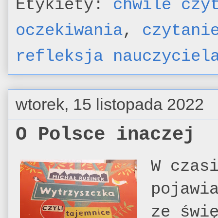
Etykiety:
chwile czy
oczekiwania
,
czytani
refleksja nauczyciel
wtorek, 15 listopada 2022
O Polsce inaczej
W czas
pojawi
ze świ