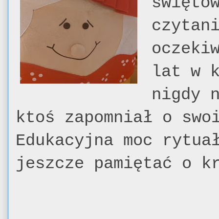
święto
czytan
oczeki
lat w 
nigdy 
ktoś zapomniał o swo
Edukacyjna moc rytua
jeszcze pamiętać o k