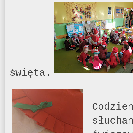
święta.
Codzie
słucha