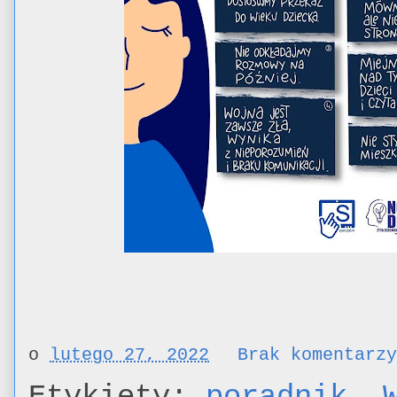
o
lutego 27, 2022
Brak komentarz
Etykiety:
poradnik
,