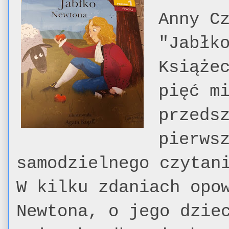
Anny C
"Jabłk
Książe
pięć m
przeds
pierws
samodzielnego czytan
W kilku zdaniach opo
Newtona, o jego dzie