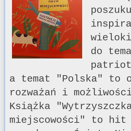
poszuk
inspir
wielok
do tem
patrio
a temat "Polska" to 
rozważań i możliwośc
Książka "Wytrzyszczk
miejscowości" to hit