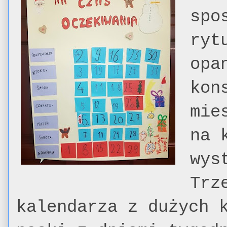
spo
ryt
opa
kon
mie
na 
wys
Trz
kalendarza z dużych 