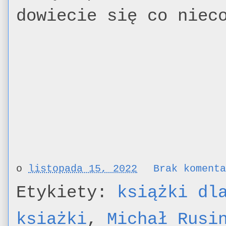
dowiecie się co niec
o
listopada 15, 2022
Brak koment
Etykiety:
książki dl
ksiażki
,
Michał Rusi