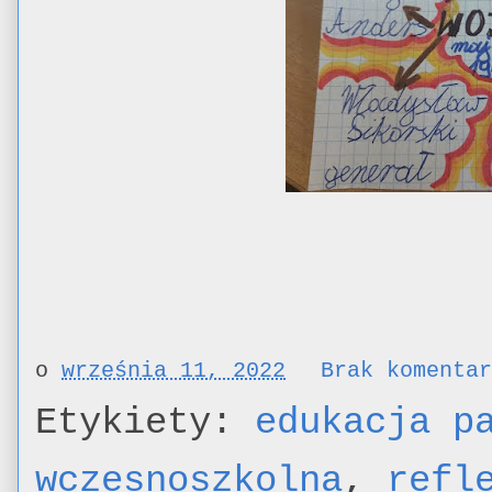
o
września 11, 2022
Brak komenta
Etykiety:
edukacja p
wczesnoszkolna
,
refl