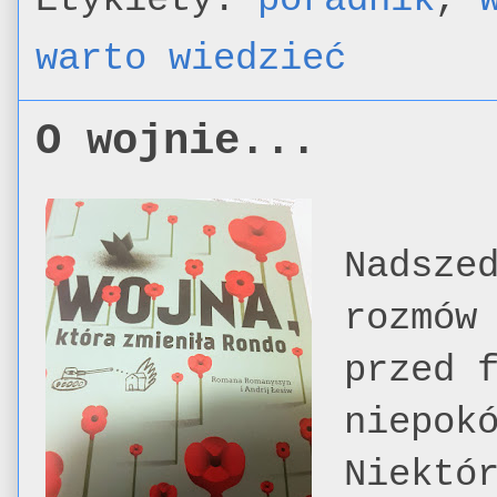
warto wiedzieć
O wojnie...
Nadsze
rozmów
przed 
niepok
Niektó