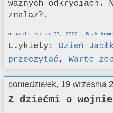
ważnych odkryciach. 
znalazł.
o
października 03, 2022
Brak kom
Etykiety:
Dzień Jabł
przeczytać
,
Warto zo
poniedziałek, 19 września 
Z dziećmi o wojnie