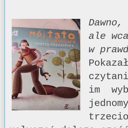
Dawno,
ale wc
w praw
Pokaza
czytan
im wyb
jednom
trzeci