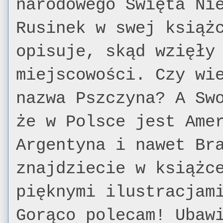
narodowego Święta Ni
Rusinek w swej książ
opisuje, skąd wzięły
miejscowości. Czy wi
nazwa Pszczyna? A Sw
że w Polsce jest Ame
Argentyna i nawet Br
znajdziecie w książc
pięknymi ilustracjam
Gorąco polecam! Ubaw