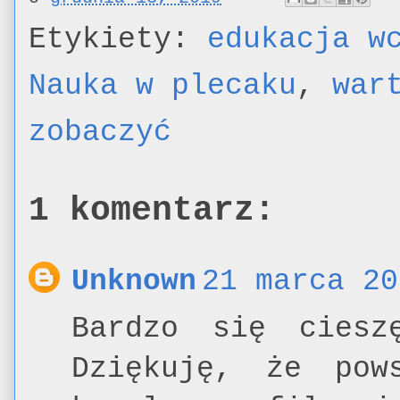
Etykiety:
edukacja w
Nauka w plecaku
,
war
zobaczyć
1 komentarz:
Unknown
21 marca 20
Bardzo się ciesz
Dziękuję, że pow