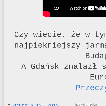
Czy wiecie, że w ty
najpiękniejszy jarm
Buda
A Gdańsk znalazł 
Eur
Przecz
o
grudnia 13, 2019