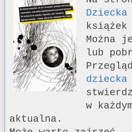
Dziecka
książek
Można j
lub pob
Przeglą
dziecka
stwierd
w każdy
aktualna.