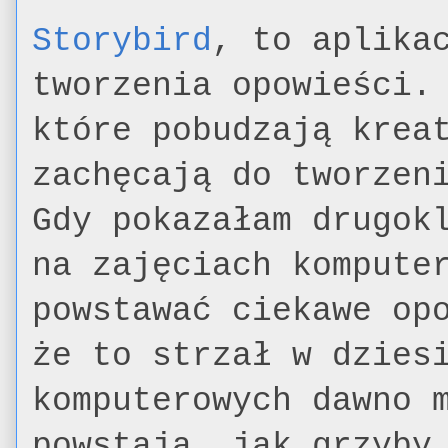
Storybird
, to aplika
tworzenia opowieści.
które pobudzają krea
zachęcają do tworzen
Gdy pokazałam drugok
na zajęciach kompute
powstawać ciekawe op
że to strzał w dzies
komputerowych dawno 
powstają, jak grzyby