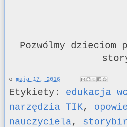
Pozwólmy dzieciom 
stor
o
maja 17, 2016
Etykiety:
edukacja w
narzędzia TIK
,
opowi
nauczyciela
,
storybi