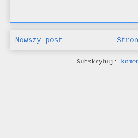
Nowszy post
Stro
Subskrybuj:
Kome