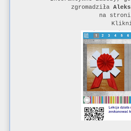
zgromadziła
Aleks
na stron
Klikn