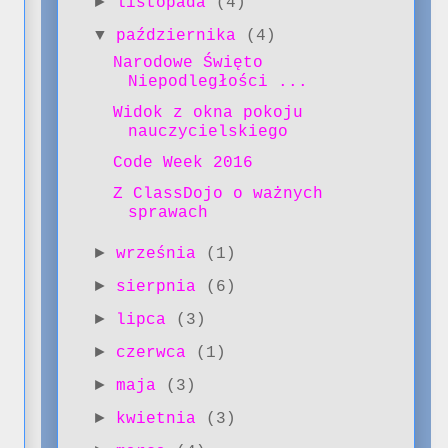
►
listopada
(4)
▼
października
(4)
Narodowe Święto
Niepodległości ...
Widok z okna pokoju
nauczycielskiego
Code Week 2016
Z ClassDojo o ważnych
sprawach
►
września
(1)
►
sierpnia
(6)
►
lipca
(3)
►
czerwca
(1)
►
maja
(3)
►
kwietnia
(3)