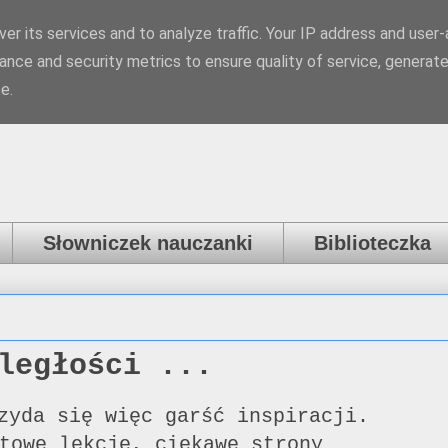
er its services and to analyze traffic. Your IP address and user
a
ance and security metrics to ensure quality of service, generat
e.
Słowniczek nauczanki
Biblioteczka
ległości ...
zyda się więc garść inspiracji.
otowe lekcje, ciekawe strony