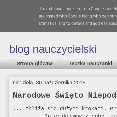
This site uses cookies from Google to deliv
Nauczank
are shared with Google along with perform
statistics, and to detect and address abus
blog nauczycielski
Strona główna
Teczka nauczanki
niedziela, 30 października 2016
Narodowe Święto Niepod
... zbliża się dużymi krokami. Pr
Interaktywne zasoby, g