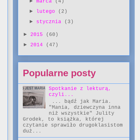
►
marca
(4)
►
lutego
(2)
►
stycznia
(3)
►
2015
(60)
►
2014
(47)
Popularne posty
Spotkanie z lekturą,
czyli...
,
... bądź jak Maria.
"Mania, dziewczyna inna
niż wszystkie" Julity
Grodek, to książka, której
czytanie sprawiło drugoklasistom
duż...