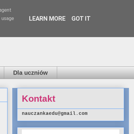
-agent
LEARN MORE
GOT IT
e usage
Dla uczniów
Kontakt
nauczankaedu@gmail.com