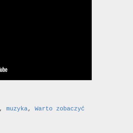
,
muzyka
,
Warto zobaczyć