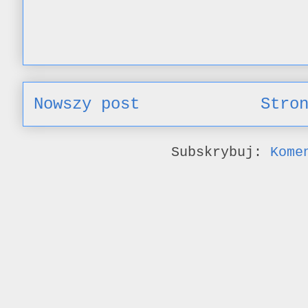
Nowszy post
Stro
Subskrybuj:
Kome