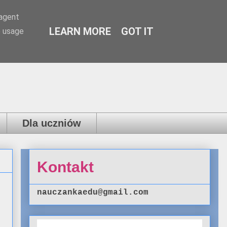
-agent
LEARN MORE
GOT IT
e usage
Dla uczniów
Kontakt
nauczankaedu@gmail.com