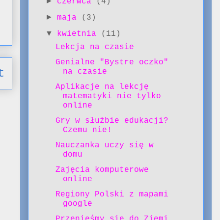
►
czerwca
(4)
►
maja
(3)
▼
kwietnia
(11)
Lekcja na czasie
Genialne "Bystre oczko"
t
na czasie
Aplikacje na lekcję
matematyki nie tylko
online
Gry w służbie edukacji?
Czemu nie!
Nauczanka uczy się w
domu
Zajęcia komputerowe
online
Regiony Polski z mapami
google
Przenieśmy się do Ziemi