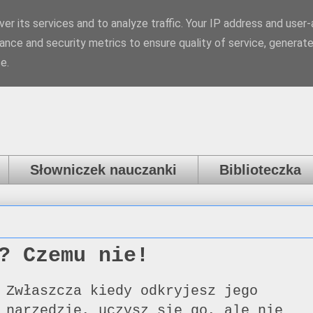
er its services and to analyze traffic. Your IP address and user
a
ance and security metrics to ensure quality of service, generat
e.
Słowniczek nauczanki
Biblioteczka
? Czemu nie!
 Zwłaszcza kiedy odkryjesz jego
 narzędzie, uczysz się go, ale nie