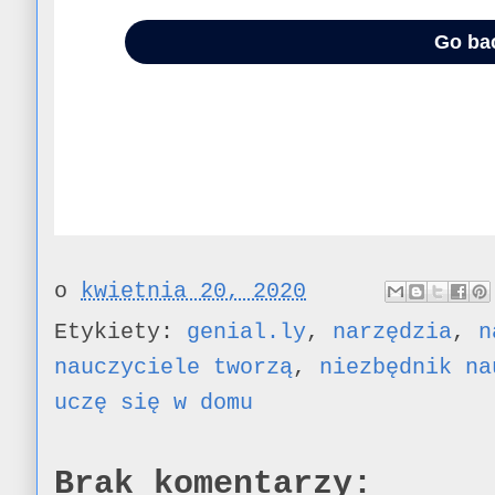
o
kwietnia 20, 2020
Etykiety:
genial.ly
,
narzędzia
,
n
nauczyciele tworzą
,
niezbędnik na
uczę się w domu
Brak komentarzy: