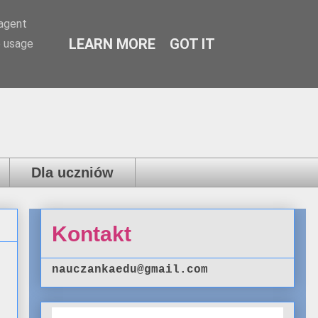
-agent
LEARN MORE
GOT IT
e usage
Dla uczniów
Kontakt
nauczankaedu@gmail.com