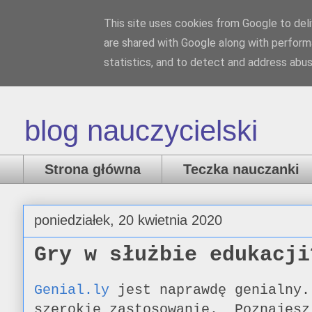
This site uses cookies from Google to deliv
Nauczank
are shared with Google along with perform
statistics, and to detect and address abus
blog nauczycielski
Strona główna
Teczka nauczanki
poniedziałek, 20 kwietnia 2020
Gry w służbie edukacji
Genial.ly
jest naprawdę genialny.
szerokie zastosowanie. Poznajesz