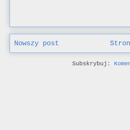
Nowszy post
Stro
Subskrybuj:
Kome